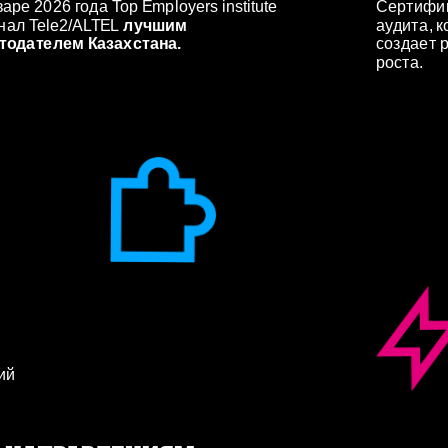
аре 2026 года Top Employers institute 
Сертифик
нал Tele2/ALTEL
 лучшим 
аудита, к
тодателем Казахстана. 
создает р
роста.
й 