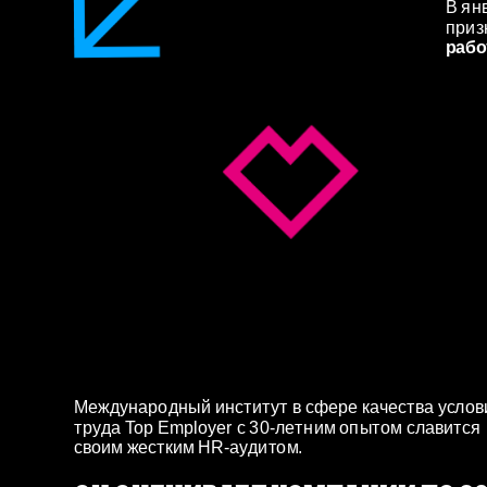
В янв
приз
рабо
Международный институт в сфере качества услови
труда Top Employer с 30-летним опытом славится 
своим жестким HR‐аудитом.