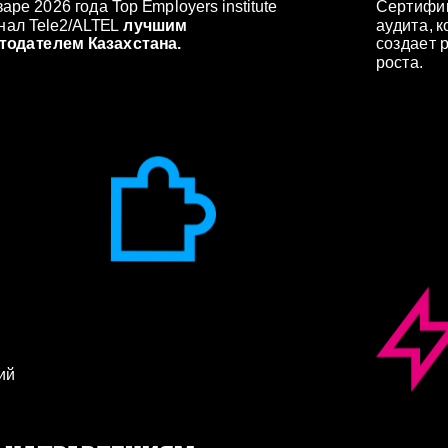
аре 2026 года Top Employers institute 
Сертифик
нал Tele2/ALTEL
 лучшим 
аудита, к
тодателем Казахстана. 
создает р
роста.
й 