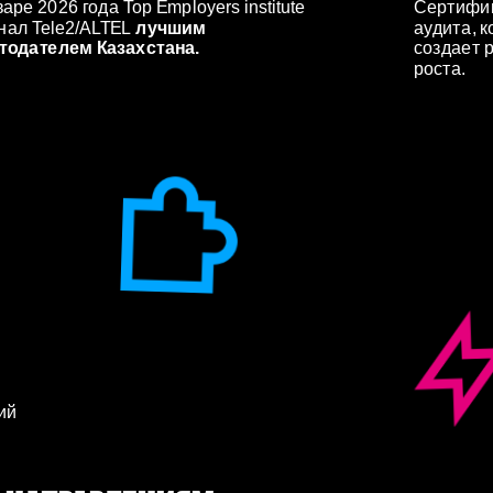
аре 2026 года Top Employers institute 
Сертифик
нал Tele2/ALTEL
 лучшим 
аудита, к
тодателем Казахстана. 
создает р
роста.
й 