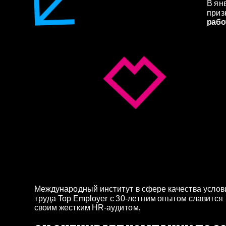
В янв
приз
рабо
Международный институт в сфере качества услови
труда Top Employer с 30-летним опытом славится 
своим жестким HR‐аудитом.